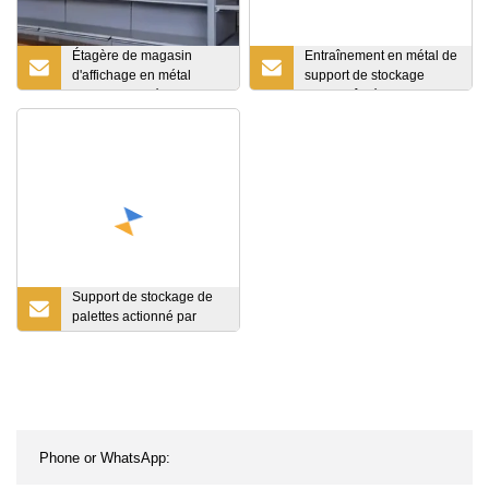
Étagère de magasin
Entraînement en métal de
d'affichage en métal
support de stockage
d'hypermarché de
d'entrepôt réglable
supermarché
industriel lourd d'OEM
dans des rayonnages à
palettes/entraînement en
acier dans des
rayonnages Filo de
rayonnage
Support de stockage de
palettes actionné par
voiture-navette pour
entrepôt industriel