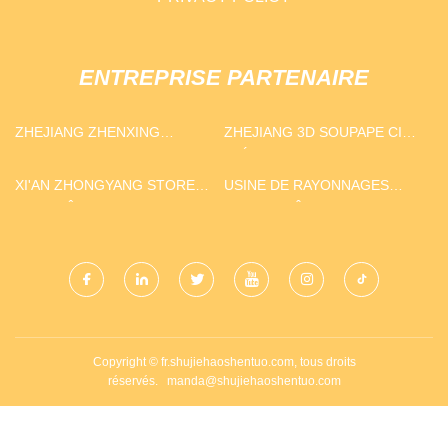
ENTREPRISE PARTENAIRE
ZHEJIANG ZHENXING
ZHEJIANG 3D SOUPAPE CIE,
MEUBLES TECHNOLOGIE
LTÉE
CO., LTD
XI'AN ZHONGYANG STORES
USINE DE RAYONNAGES
DE FENÊTRE PRODUCTS
D'ENTREPÔT
CO., LTD.
Copyright © fr.shujiehaoshentuo.com, tous droits
réservés.
manda@shujiehaoshentuo.com