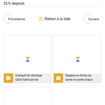
31% deposit.
Retour à la liste
Précédents
Suivant
Entrepôt de stockage
Étagère en forme de
OEM Fabricant de
larme en porte-à-faux
rayonnages de platelage
galvanisée pour
de mezzanine industrielle
l'extérieur
Entrepôt Rack de
mezzanine à plusieurs
niveaux