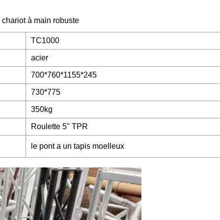
e chariot à main robuste
TC1000
acier
700*760*1155*245
730*775
350kg
Roulette 5" TPR
le pont a un tapis moelleux