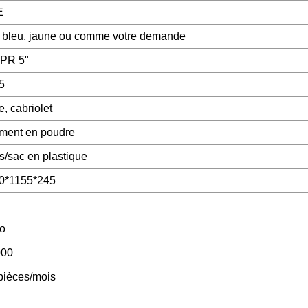
E
 bleu, jaune ou comme votre demande
PR 5"
5
, cabriolet
ment en poudre
s/sac en plastique
0*1155*245
o
000
pièces/mois