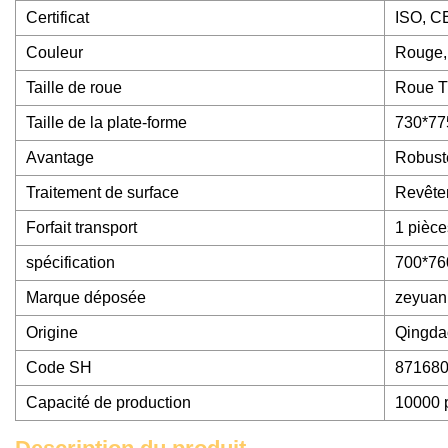
Certificat
ISO, C
Couleur
Rouge,
Taille de roue
Roue T
Taille de la plate-forme
730*77
Avantage
Robuste
Traitement de surface
Revête
Forfait transport
1 pièce
spécification
700*76
Marque déposée
zeyuan
Origine
Qingda
Code SH
87168
Capacité de production
10000 