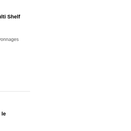
ti Shelf
ayonnages
 le