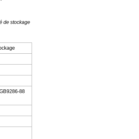
té de stockage
tockage
me GB9286-88