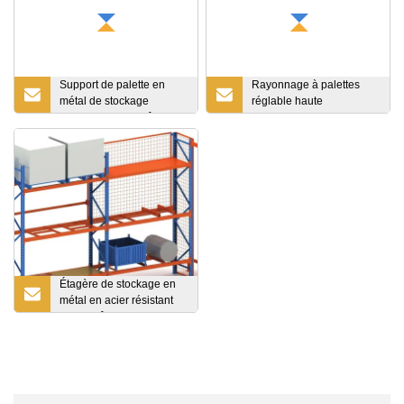
Support de palette en
Rayonnage à palettes
métal de stockage
réglable haute
industriel d'entrepôt de
performance en Chine
haute qualité réglable
d'OEM et d'ODM avec le
prix concurrentiel
Étagère de stockage en
métal en acier résistant
d'entrepôt empilant le
support en porte-à-faux