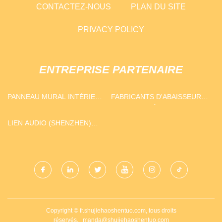
CONTACTEZ-NOUS
PLAN DU SITE
PRIVACY POLICY
ENTREPRISE PARTENAIRE
PANNEAU MURAL INTÉRIEUR
FABRICANTS D'ABAISSEURS
OU VENTE
DE POINT D'ÉCOULEMENT
EN CHINE
LIEN AUDIO (SHENZHEN)
CIE., LTD
Copyright © fr.shujiehaoshentuo.com, tous droits
réservés.
manda@shujiehaoshentuo.com