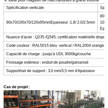
Idéal pour magasin de marchandises à grand volume
Spécification verticale
Spéc
80x
90x70/100x70/120x95mmEpaisseur :1.8/ 2.0/2.5mm
100
Epai
Nuance d'acier : Q235 /Q345, certification matérielle dispon
Code couleur : RAL5015 bleu -vertical / RAL2004 orange-t
Capacité de charge : jusqu'à UDL 3000kg/couche
Finissage extérieur : enduit de poudre/galvanisé
Support/rail de support : 3,0 mm/3,5 mm d'épaisseur
Cas de projet :