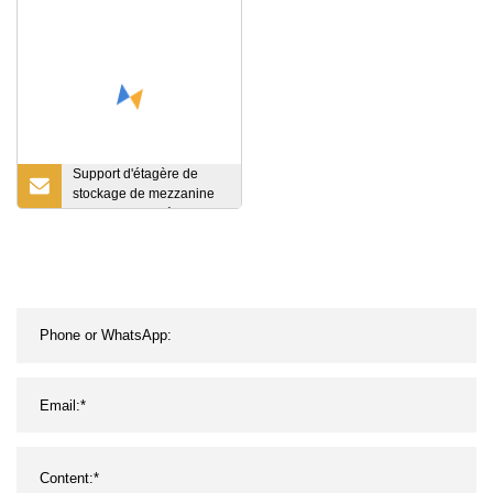
de Boracs
Support d'étagère de
stockage de mezzanine
en acier de système de
défilement ligne par ligne
résistant d'étagères multi
d'entrepôt