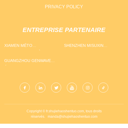
PRIVACY POLICY
ENTREPRISE PARTENAIRE
XIAMEN MÉTO
SHENZHEN MISUXIN
AUTOMATIQUE PIÈCES
ELECTRONICS CO., LTD
INDUSTRIE CO., LTD
GUANGZHOU GENWAVE
ÉLECTRONIQUE
TECHNOLOGIE CO., LTD
Copyright © fr.shujiehaoshentuo.com, tous droits
réservés.
manda@shujiehaoshentuo.com