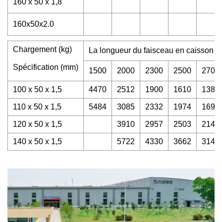
160 x 50 x 1,8
160x50x2.0
Chargement (kg)
La longueur du faisceau en caisson 
Spécification (mm)
1500
2000
2300
2500
2700
100 x 50 x 1,5
4470
2512
1900
1610
1380
110 x 50 x 1,5
5484
3085
2332
1974
1693
120 x 50 x 1,5
3910
2957
2503
2146
140 x 50 x 1,5
5722
4330
3662
3140