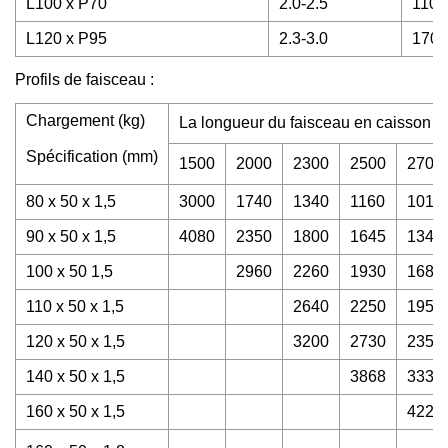
L100 x P70
2.0-2.5
1100
L120 x P95
2.3-3.0
170
Profils de faisceau :
Chargement (kg)
La longueur du faisceau en caisson 
Spécification (mm)
1500
2000
2300
2500
2700
80 x 50 x 1,5
3000
1740
1340
1160
1010
90 x 50 x 1,5
4080
2350
1800
1645
1345
100 x 50 1,5
2960
2260
1930
1680
110 x 50 x 1,5
2640
2250
1950
120 x 50 x 1,5
3200
2730
2358
140 x 50 x 1,5
3868
3330
160 x 50 x 1,5
4220