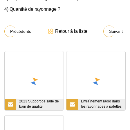
4) Quantité de rayonnage ?
Retour à la liste
Précédents
Suivant
2023 Support de salle de
Entraînement radio dans
bain de qualité
les rayonnages à palettes
supérieure Supports en
à navette pour le
acier pour palettes en
stockage en entrepôt
métal inoxydable haute
densité Meilleures ventes