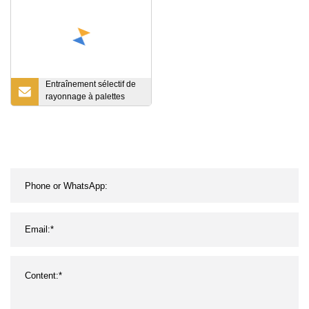
Étagère d'entrepôt
empilable Support de
stockage à usage moyen
Entraînement sélectif de
rayonnage à palettes
dans le fournisseur de
système de rack à navette