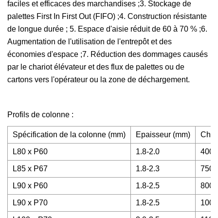
faciles et efficaces des marchandises ;3. Stockage de
palettes First In First Out (FIFO) ;4. Construction résistante
de longue durée ; 5. Espace d'aisie réduit de 60 à 70 % ;6.
Augmentation de l'utilisation de l'entrepôt et des
économies d'espace ;7. Réduction des dommages causés
par le chariot élévateur et des flux de palettes ou de
cartons vers l'opérateur ou la zone de déchargement.
Profils de colonne :
Spécification de la colonne (mm)
Epaisseur (mm)
Char
L80 x P60
1.8-2.0
400
L85 x P67
1.8-2.3
750
L90 x P60
1.8-2.5
800
L90 x P70
1.8-2.5
100