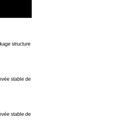
kage structure
evée stable de
evée stable de