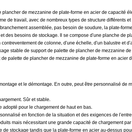
de plancher de mezzanine de plate-forme en acier de capacité é
e de travail, avec de nombreux types de structure différents et 
e branchement assemblée, pas besoin de soudure, la plate-forme
ine et des besoins de stockage. Il se compose d'une planche de p
n contreventement de colonne, d'une échelle, d'un balustre et d'
kage stable de support de palette de plancher de mezzanine de
t de palette de plancher de mezzanine de plate-forme en acier 
le montage et le démontage. En outre, peut être personnalisé de 
argement. Sûr et stable.
re adopté pour le chargement de haut en bas.
nnalisé en fonction de la situation et des exigences de l'entre
roduits mais nécessitant une grande capacité de chargement par
 de stockage tandis que la plate-forme en acier au-dessus pourr