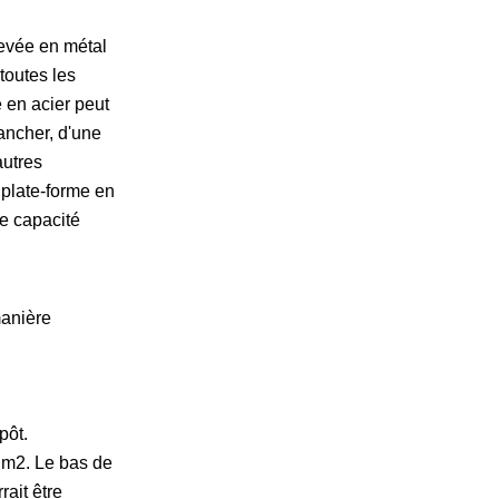
levée en métal
toutes les
 en acier peut
lancher, d'une
autres
 plate-forme en
de capacité
manière
pôt.
 m2. Le bas de
ait être