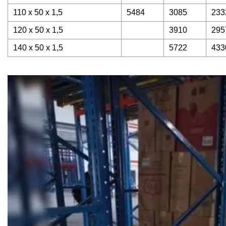
110 x 50 x 1,5
5484
3085
233
120 x 50 x 1,5
3910
295
140 x 50 x 1,5
5722
433