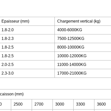
Epaisseur (mm)
Chargement vertical (kg)
1.8-2.0
4000-6000KG
1.8-2.3
7500-12500KG
1.8-2.5
8000-10000KG
1.8-2.5
10000-12000KG
2.0-2.5
11000-14000KG
2.3-3.0
17000-21000KG
 caisson (mm)
0
2500
2700
3000
3300
3600