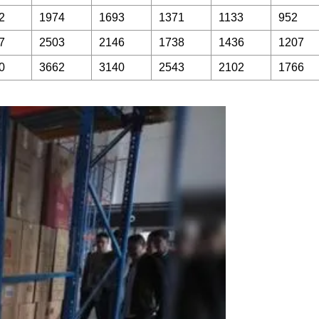
2
1974
1693
1371
1133
952
7
2503
2146
1738
1436
1207
0
3662
3140
2543
2102
1766