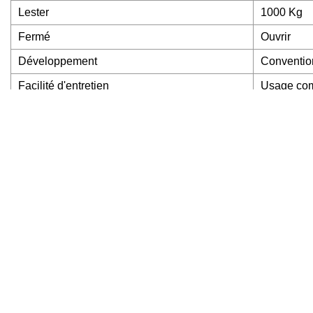
Lester
1000 Kg
Fermé
Ouvrir
Développement
Conventio
Facilité d'entretien
Usage co
Type de compagnie
Fabricant 
Commande personnalisée
FEO, OD
Finir
Revêtemen
Goûter
Offre
Certificat
ISO9001/
Couleur
Rouge, ar
Empilabilité
4 haut
Durée de conservation du produit
jusqu'à 3 
Application
Industriel,