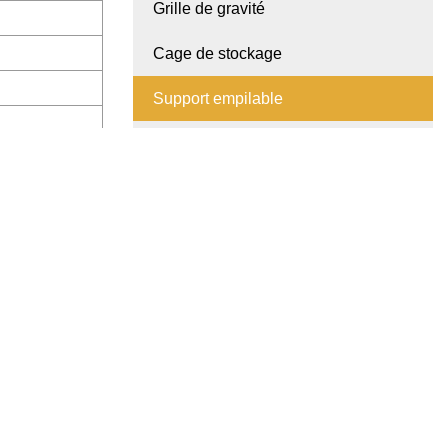
Grille de gravité
Cage de stockage
Support empilable
Chariot à échelle
Diable
Pallette en plastique
Accessoires de supermarché