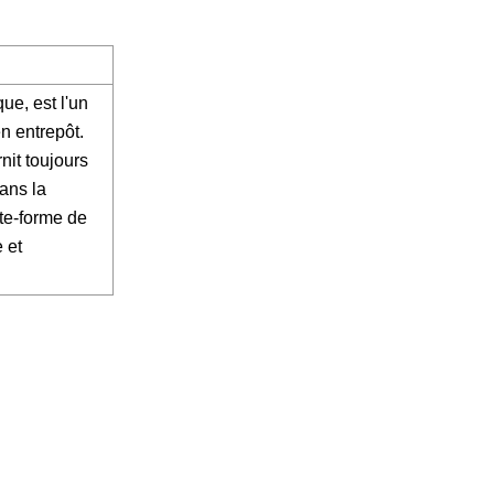
ue, est l'un
n entrepôt.
nit toujours
ans la
ate-forme de
 et