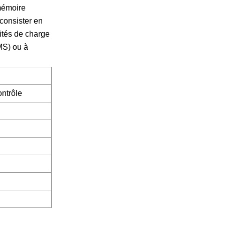
mémoire
consister en
ités de charge
WMS) ou à
ntrôle