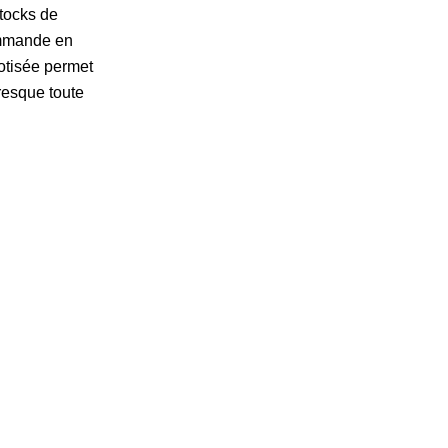
stocks de
commande en
botisée permet
resque toute