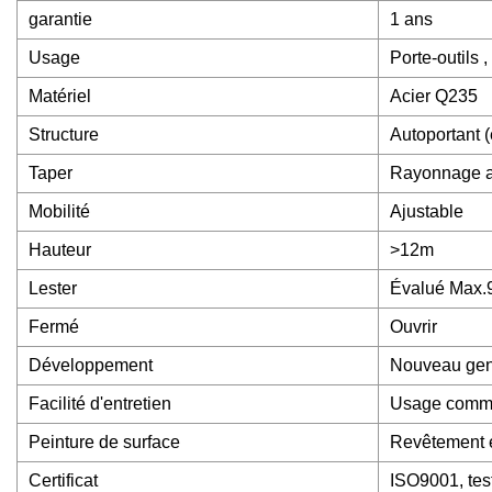
garantie
1 ans
Usage
Porte-outils 
Matériel
Acier Q235
Structure
Autoportant 
Taper
Rayonnage a
Mobilité
Ajustable
Hauteur
>12m
Lester
Évalué Max.
Fermé
Ouvrir
Développement
Nouveau ge
Facilité d'entretien
Usage com
Peinture de surface
Revêtement e
Certificat
ISO9001, tes