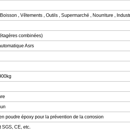
, Boisson , Vêtements , Outils , Supermarché , Nourriture , Industr
(étagères combinées)
utomatique Asrs
900kg
nre
mun
n poudre époxy pour la prévention de la corrosion
t SGS, CE, etc.