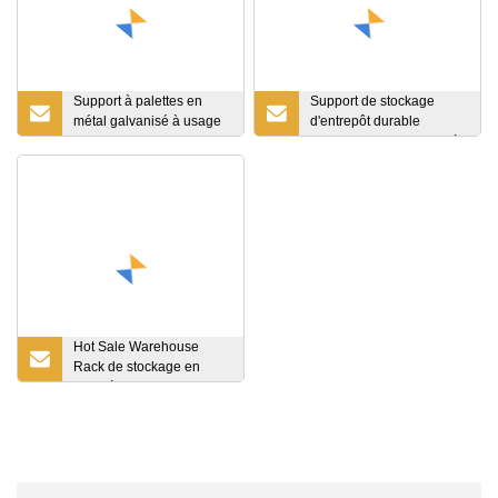
Support à palettes en
Support de stockage
métal galvanisé à usage
d'entrepôt durable
intensif pour une
industriel et rayonnage à
utilisation en extérieur
palettes et système de
stockage de rayonnage
Hot Sale Warehouse
Rack de stockage en
porte-à-faux robuste